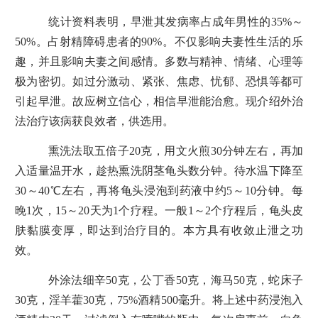
统计资料表明，早泄其发病率占成年男性的35%～
50%。占射精障碍患者的90%。不仅影响夫妻性生活的乐
趣，并且影响夫妻之间感情。多数与精神、情绪、心理等
极为密切。如过分激动、紧张、焦虑、忧郁、恐惧等都可
引起早泄。故应树立信心，相信早泄能治愈。现介绍外治
法治疗该病获良效者，供选用。
熏洗法取五倍子20克，用文火煎30分钟左右，再加
入适量温开水，趁热熏洗阴茎龟头数分钟。待水温下降至
30～40℃左右，再将龟头浸泡到药液中约5～10分钟。每
晚1次，15～20天为1个疗程。一般1～2个疗程后，龟头皮
肤黏膜变厚，即达到治疗目的。本方具有收敛止泄之功
效。
外涂法细辛50克，公丁香50克，海马50克，蛇床子
30克，淫羊藿30克，75%酒精500毫升。将上述中药浸泡入