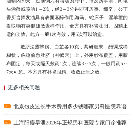
酒精内30天，过滤倒入有喷嘴的瓶中，每次房事前，向龟
头涂擦或喷洒1～2次，经2～3分钟即可房事。细辛、公丁
香所含挥发油具有表面麻醉作用;海马、蛇床子、淫羊藿的
提取物有类似雄激素样作用。全方具有补肾壮阳、固精止
遗的功效。此方一般1次有效，用5次可以治愈。
敷脐法露蜂房、白芷各10克，共研细末，醋调成稀
糊状，临睡前敷肚脐（神阙穴）上，外用纱布覆盖，用胶
布固定，每天或隔天敷药1次，连续3～5次，一般用药5～
7天可愈。本方具有补肾固精、收敛止泄之效。
更多相关问题
北京包皮过长手术费用多少钱哪家男科医院靠谱
上海阳痿早泄2026年正规男科医院专家门诊推荐