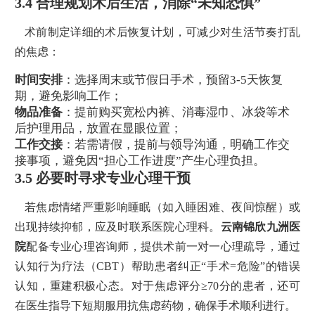
3.4 合理规划术后生活，消除“未知恐惧”
术前制定详细的术后恢复计划，可减少对生活节奏打乱
的焦虑：
时间安排
：选择周末或节假日手术，预留3-5天恢复
期，避免影响工作；
物品准备
：提前购买宽松内裤、消毒湿巾、冰袋等术
后护理用品，放置在显眼位置；
工作交接
：若需请假，提前与领导沟通，明确工作交
接事项，避免因“担心工作进度”产生心理负担。
3.5 必要时寻求专业心理干预
若焦虑情绪严重影响睡眠（如入睡困难、夜间惊醒）或
出现持续抑郁，应及时联系医院心理科。
云南锦欣九洲医
院
配备专业心理咨询师，提供术前一对一心理疏导，通过
认知行为疗法（CBT）帮助患者纠正“手术=危险”的错误
认知，重建积极心态。对于焦虑评分≥70分的患者，还可
在医生指导下短期服用抗焦虑药物，确保手术顺利进行。