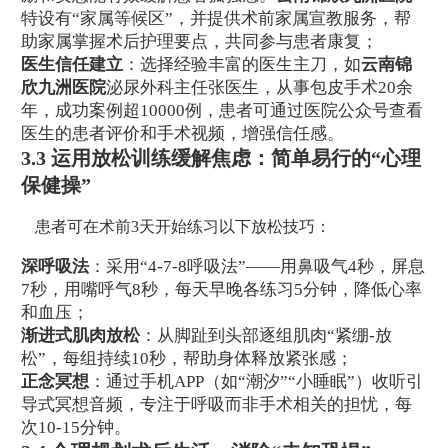
特设有“家属等候区”，并提供术前家属宣教服务，帮
助家属掌握术后护理要点，共同参与患者康复；
医生信任建立
：选择经验丰富的医生主刀，如
云南锦
欣九洲医院
泌尿外科主任张医生，从事包皮手术20余
年，成功案例超10000例，患者可通过医院公众号查看
医生的患者评价和手术视频，增强信任感。
3.3 运用放松训练缓解焦虑：简单易行的“心理
保健操”
患者可在术前3天开始练习以下放松技巧：
深呼吸法
：采用“4-7-8呼吸法”——用鼻吸气4秒，屏息
7秒，用嘴呼气8秒，每天早晚各练习5分钟，降低心率
和血压；
渐进式肌肉放松
：从脚趾到头部逐组肌肉“紧绷-放
松”，每组持续10秒，帮助身体释放紧张感；
正念冥想
：通过手机APP（如“潮汐”“小睡眠”）收听引
导式冥想音频，专注于呼吸而非手术相关的担忧，每
次10-15分钟。