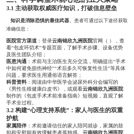
3.1 主动获取权威医疗知识，打破信息壁垒
知识是消除恐惧的最佳武器
。患者可通过以下途径获取
准确信息：
医院官方渠道
：登录
云南锦欣九洲医院
官网（ ），查
看“包皮环切术”专题页面，了解手术步骤、设备优势
及医生团队介绍；
医患沟通
：术前与主治医生充分交流，明确提出“手术
中如何避免损伤神经”“术后多久可恢复性生活”等具体
问题，要求医生用通俗语言解答；
科普资料
：阅读由中华医学会泌尿外科分会编写的
《男性生殖健康白皮书》，或观看
云南锦欣九洲医院
制作的《包皮手术术前准备指南》短视频，直观了解
手术全过程。
3.2 构建“心理支持系统”：家人与医生的双重
护航
家属陪伴
：术前邀请信任的家人陪同就诊，家属的鼓
励和安慰能有效缓解患者孤独感。
云南锦欣九洲医院