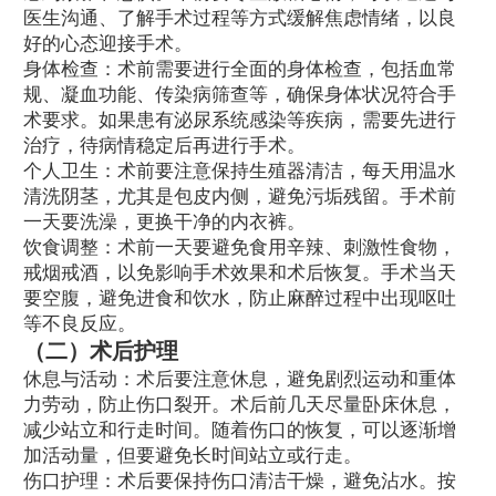
医生沟通、了解手术过程等方式缓解焦虑情绪，以良
好的心态迎接手术。
身体检查：术前需要进行全面的身体检查，包括血常
规、凝血功能、传染病筛查等，确保身体状况符合手
术要求。如果患有泌尿系统感染等疾病，需要先进行
治疗，待病情稳定后再进行手术。
个人卫生：术前要注意保持生殖器清洁，每天用温水
清洗阴茎，尤其是包皮内侧，避免污垢残留。手术前
一天要洗澡，更换干净的内衣裤。
饮食调整：术前一天要避免食用辛辣、刺激性食物，
戒烟戒酒，以免影响手术效果和术后恢复。手术当天
要空腹，避免进食和饮水，防止麻醉过程中出现呕吐
等不良反应。
（二）术后护理
休息与活动：术后要注意休息，避免剧烈运动和重体
力劳动，防止伤口裂开。术后前几天尽量卧床休息，
减少站立和行走时间。随着伤口的恢复，可以逐渐增
加活动量，但要避免长时间站立或行走。
伤口护理：术后要保持伤口清洁干燥，避免沾水。按