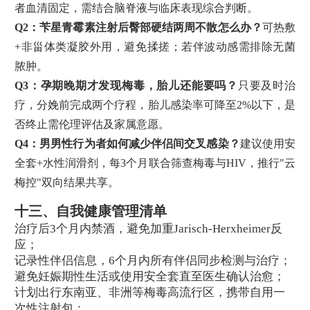
者血清固定，需结合脑脊液与临床表现综合判断。
Q2：苄星青霉素注射后臀部硬结两周不散怎么办？
可热敷
+非甾体类凝胶外用，避免揉搓；若伴波动感需排除无菌
脓肿。
Q3：孕期晚期才发现梅毒，胎儿还能要吗？
只要及时治
疗，分娩前完成两个疗程，胎儿感染率可降至2%以下，是
否终止需伦理评估及家属意愿。
Q4：男男性行为者如何减少伴侣间交叉感染？
建议使用安
全套+水性润滑剂，每3个月联合筛查梅毒与HIV，推行"云
梅控"双向结果共享。
十三、自我健康管理清单
治疗后3个月内禁酒，避免加重Jarisch-Herxheimer反
应；
记录性伴侣信息，6个月内所有伴侣同步检测与治疗；
避免妊娠期性生活或使用安全套直至医生确认治愈；
计划出行东南亚、非洲等梅毒高流行区，携带自用一
次性注射包；