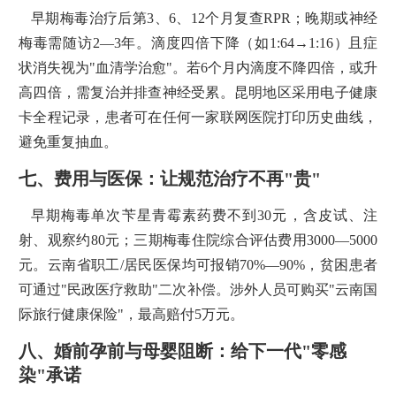
早期梅毒治疗后第3、6、12个月复查RPR；晚期或神经
梅毒需随访2—3年。滴度四倍下降（如1:64→1:16）且症
状消失视为"血清学治愈"。若6个月内滴度不降四倍，或升
高四倍，需复治并排查神经受累。昆明地区采用电子健康
卡全程记录，患者可在任何一家联网医院打印历史曲线，
避免重复抽血。
七、费用与医保：让规范治疗不再"贵"
早期梅毒单次苄星青霉素药费不到30元，含皮试、注
射、观察约80元；三期梅毒住院综合评估费用3000—5000
元。云南省职工/居民医保均可报销70%—90%，贫困患者
可通过"民政医疗救助"二次补偿。涉外人员可购买"云南国
际旅行健康保险"，最高赔付5万元。
八、婚前孕前与母婴阻断：给下一代"零感
染"承诺