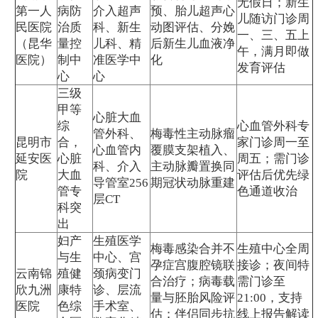
无假日；新生
第一人
病防
介入超声
预、胎儿超声心
儿随访门诊周
民医院
治质
科、新生
动图评估、分娩
一、三、五上
（昆华
量控
儿科、精
后新生儿血液净
午，满月即做
医院）
制中
准医学中
化
发育评估
心
心
三级
甲等
心脏大血
综
心血管外科专
管外科、
梅毒性主动脉瘤
昆明市
合，
家门诊周一至
心血管内
覆膜支架植入、
延安医
心脏
周五；需门诊
科、介入
主动脉瓣置换同
院
大血
评估后优先绿
导管室256
期冠状动脉重建
管专
色通道收治
层CT
科突
出
妇产
生殖医学
梅毒感染合并不
生殖中心全周
与生
中心、宫
孕症宫腹腔镜联
接诊；夜间特
云南锦
殖健
颈病变门
合治疗；病毒载
需门诊至
欣九洲
康特
诊、层流
量与胚胎风险评
21:00，支持
医院
色综
手术室、
估；伴侣同步抗
线上报告解读