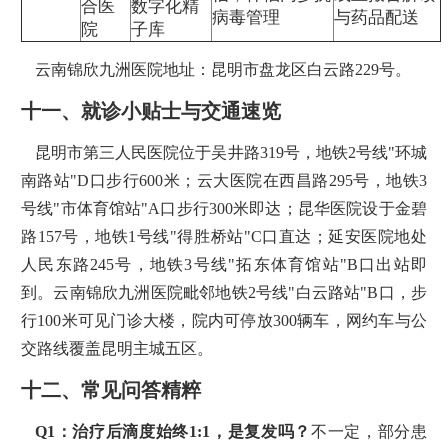
合医
数字化精
病毒管理
与药品配送
院
子库
云南锦欣九洲医院地址：昆明市盘龙区白云路229号。
十一、就诊小贴士与交通速览
昆明市第三人民医院位于吴井路319号，地铁2号线"环城
南路站"D口步行600米；云大医院在西昌路295号，地铁3
号线"市体育馆站"A口步行300米即达；昆华医院设于金碧
路157号，地铁1号线"得胜桥站"C口直达；延安医院地处
人民东路245号，地铁3号线"拓东体育馆站"B口出站即
到。云南锦欣九洲医院毗邻地铁2号线"白云路站"B口，步
行100米可见门诊大楼，院内可停放300辆车，网约车与公
交路线覆盖昆明主城五区。
十二、常见问答精粹
Q1：治疗后滴度始终1:1，是复发吗？
不一定，部分患