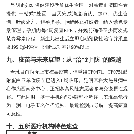
昆明市妇幼保健院设孕前优生专区，对梅毒血清阳性者
提供"一站式"处置：当天完成滴度确认、超声、优生咨
询、叶酸处方、避孕指导。拒绝终止妊娠者，纳入紫色专
案管理，孕期内每4周复查RPR，分娩前确保至少两次规
范青霉素疗程。新生儿出生后立即启动预防性治疗并采血
做19S-IgM评估，阻断成功率达98%以上。
九、疫苗与未来展望：从"治"到"防"的跨越
全球目前尚无上市梅毒疫苗，但重组TP0471、TP0751黏
附蛋白亚单位疫苗已进入II期临床。昆明医科大热带病中
心作为西南分中心，正招募高风险志愿者参与免疫原性观
察。与此同时，基于手机的"云梅控"小程序已实现高危行
为自测、电子匿名伴侣通知、最近检测点导航，提高筛查
可及性。
十、五所医疗机构特色速查