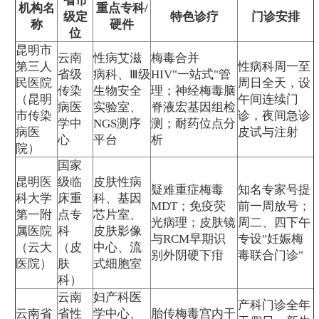
省市
机构名
重点专科/
级定
特色诊疗
门诊安排
称
硬件
位
昆明市
云南
性病艾滋
梅毒合并
第三人
性病科周一至
省级
病科、Ⅲ级
HIV"一站式"管
民医院
周日全天，设
传染
生物安全
理；神经梅毒脑
（昆明
午间连续门
病医
实验室、
脊液宏基因组检
市传染
诊，夜间急诊
学中
NGS测序
测；耐药位点分
病医
皮试与注射
心
平台
析
院）
国家
昆明医
级临
皮肤性病
疑难重症梅毒
知名专家号提
科大学
床重
科、基因
MDT；免疫荧
前一周放号；
第一附
点专
芯片室、
光病理；皮肤镜
周二、四下午
属医院
科
皮肤影像
与RCM早期识
专设"妊娠梅
（云大
（皮
中心、流
别外阴硬下疳
毒联合门诊"
医院）
肤
式细胞室
科）
云南
妇产科医
产科门诊全年
云南省
省性
学中心、
胎传梅毒宫内干