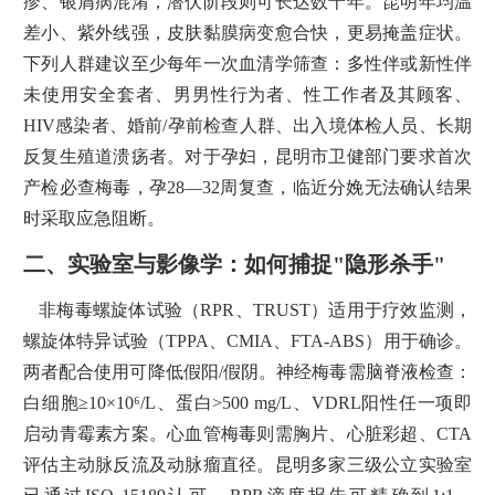
疹、银屑病混淆，潜伏阶段则可长达数十年。昆明年均温
差小、紫外线强，皮肤黏膜病变愈合快，更易掩盖症状。
下列人群建议至少每年一次血清学筛查：多性伴或新性伴
未使用安全套者、男男性行为者、性工作者及其顾客、
HIV感染者、婚前/孕前检查人群、出入境体检人员、长期
反复生殖道溃疡者。对于孕妇，昆明市卫健部门要求首次
产检必查梅毒，孕28—32周复查，临近分娩无法确认结果
时采取应急阻断。
二、实验室与影像学：如何捕捉"隐形杀手"
非梅毒螺旋体试验（RPR、TRUST）适用于疗效监测，
螺旋体特异试验（TPPA、CMIA、FTA-ABS）用于确诊。
两者配合使用可降低假阳/假阴。神经梅毒需脑脊液检查：
白细胞≥10×10⁶/L、蛋白>500 mg/L、VDRL阳性任一项即
启动青霉素方案。心血管梅毒则需胸片、心脏彩超、CTA
评估主动脉反流及动脉瘤直径。昆明多家三级公立实验室