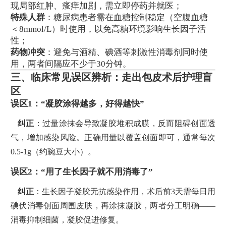
现局部红肿、瘙痒加剧，需立即停药并就医；
特殊人群
：糖尿病患者需在血糖控制稳定（空腹血糖
＜8mmol/L）时使用，以免高糖环境影响生长因子活
性；
药物冲突
：避免与酒精、碘酒等刺激性消毒剂同时使
用，两者间隔应不少于30分钟。
三、临床常见误区辨析：走出包皮术后护理盲
区
误区1：“凝胶涂得越多，好得越快”
纠正
：过量涂抹会导致凝胶堆积成膜，反而阻碍创面透
气，增加感染风险。正确用量以覆盖创面即可，通常每次
0.5-1g（约豌豆大小）。
误区2：“用了生长因子就不用消毒了”
纠正
：生长因子凝胶无抗感染作用，术后前3天需每日用
碘伏消毒创面周围皮肤，再涂抹凝胶，两者分工明确——
消毒抑制细菌，凝胶促进修复。