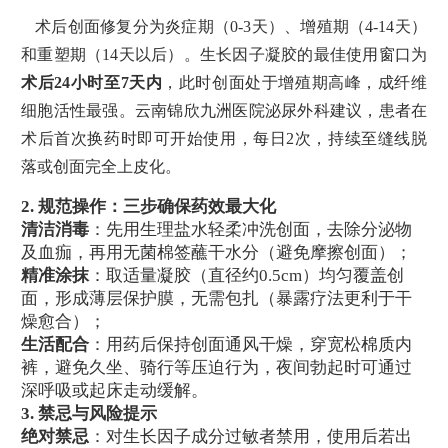
术后创面修复分为炎症期（0-3天）、增殖期（4-14天）
和重塑期（14天以后）。生长因子凝胶的最佳使用窗口为
术后24小时至7天内
，此时创面处于增殖期高峰，成纤维
细胞活性最强。云南锦欣九洲医院泌尿外科建议，患者在
术后首次换药时即可开始使用，每日2次，持续至缝线脱
落或创面完全上皮化。
2.
规范操作：三步确保药效最大化
清洁消毒
：先用生理盐水轻柔冲洗创面，去除分泌物
及血痂，再用无菌棉签蘸干水分（避免摩擦创面）；
精准涂抹
：取适量凝胶（直径约0.5cm）均匀覆盖创
面，形成薄层保护膜，无需包扎（暴露疗法更利于干
燥愈合）；
生活配合
：用药后保持创面通风干燥，穿宽松棉质内
裤，避免久坐、骑行等压迫行为，夜间勃起时可通过
深呼吸或起床走动缓解。
3.
禁忌与风险提示
绝对禁忌
：对生长因子成分过敏者禁用，使用后若出