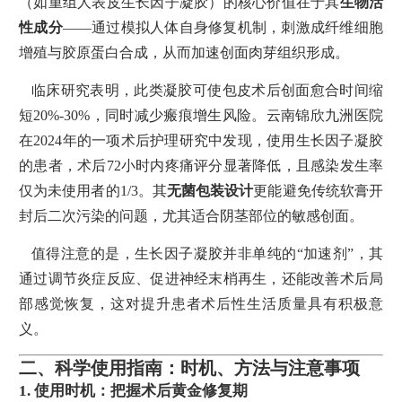
（如重组人表皮生长因子凝胶）的核心价值在于其
生物活
性成分
——通过模拟人体自身修复机制，刺激成纤维细胞
增殖与胶原蛋白合成，从而加速创面肉芽组织形成。
临床研究表明，此类凝胶可使包皮术后创面愈合时间缩
短20%-30%，同时减少瘢痕增生风险。云南锦欣九洲医院
在2024年的一项术后护理研究中发现，使用生长因子凝胶
的患者，术后72小时内疼痛评分显著降低，且感染发生率
仅为未使用者的1/3。其
无菌包装设计
更能避免传统软膏开
封后二次污染的问题，尤其适合阴茎部位的敏感创面。
值得注意的是，生长因子凝胶并非单纯的“加速剂”，其
通过调节炎症反应、促进神经末梢再生，还能改善术后局
部感觉恢复，这对提升患者术后性生活质量具有积极意
义。
二、科学使用指南：时机、方法与注意事项
1.
使用时机：把握术后黄金修复期