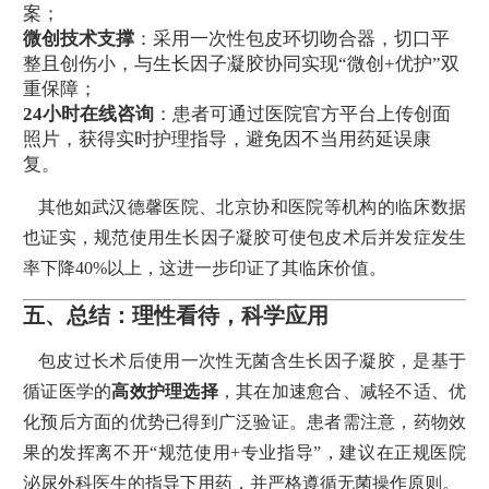
案；
微创技术支撑
：采用一次性包皮环切吻合器，切口平
整且创伤小，与生长因子凝胶协同实现“微创+优护”双
重保障；
24小时在线咨询
：患者可通过医院官方平台上传创面
照片，获得实时护理指导，避免因不当用药延误康
复。
其他如武汉德馨医院、北京协和医院等机构的临床数据
也证实，规范使用生长因子凝胶可使包皮术后并发症发生
率下降40%以上，这进一步印证了其临床价值。
五、总结：理性看待，科学应用
包皮过长术后使用一次性无菌含生长因子凝胶，是基于
循证医学的
高效护理选择
，其在加速愈合、减轻不适、优
化预后方面的优势已得到广泛验证。患者需注意，药物效
果的发挥离不开“规范使用+专业指导”，建议在正规医院
泌尿外科医生的指导下用药，并严格遵循无菌操作原则。