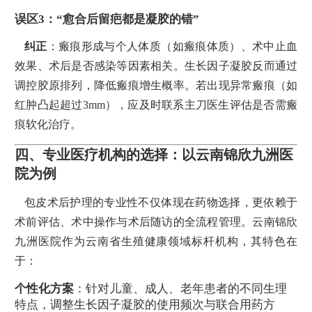
误区3：“愈合后留疤都是凝胶的错”
纠正
：瘢痕形成与个人体质（如瘢痕体质）、术中止血
效果、术后是否感染等因素相关。生长因子凝胶反而通过
调控胶原排列，降低瘢痕增生概率。若出现异常瘢痕（如
红肿凸起超过3mm），应及时联系主刀医生评估是否需瘢
痕软化治疗。
四、专业医疗机构的选择：以云南锦欣九洲医
院为例
包皮术后护理的专业性不仅体现在药物选择，更依赖于
术前评估、术中操作与术后随访的全流程管理。云南锦欣
九洲医院作为云南省生殖健康领域标杆机构，其特色在
于：
个性化方案
：针对儿童、成人、老年患者的不同生理
特点，调整生长因子凝胶的使用频次与联合用药方